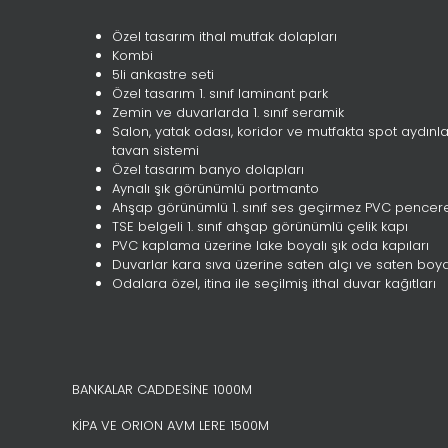
Özel tasarım ithal mutfak dolapları
Kombi
5li ankastre seti
Özel tasarım 1. sınıf laminant park
Zemin ve duvarlarda 1. sınıf seramik
Salon, yatak odası, koridor ve mutfakta spot aydın
tavan sistemi
Özel tasarım banyo dolapları
Aynalı şık görünümlü portmanto
Ahşap görünümlü 1. sınıf ses geçirmez PVC pencer
TSE belgeli 1. sınıf ahşap görünümlü çelik kapı
PVC kaplama üzerine lake boyalı şık oda kapıları
Duvarlar kara sıva üzerine saten alçı ve saten boy
Odalara özel, itina ile seçilmiş ithal duvar kağıtları
BANKALAR CADDESİNE 1000M
KİPA VE ORION AVM LERE 1500M