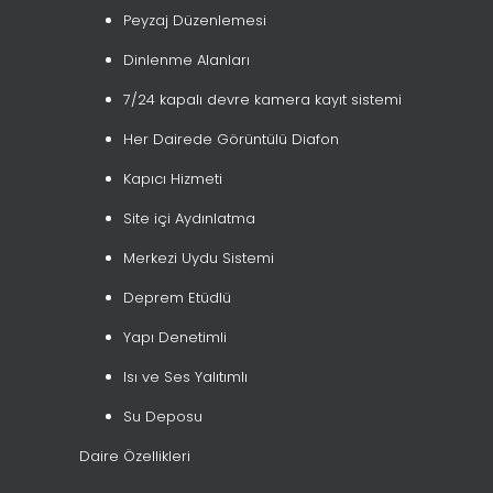
Peyzaj Düzenlemesi
Dinlenme Alanları
7/24 kapalı devre kamera kayıt sistemi
Her Dairede Görüntülü Diafon
Kapıcı Hizmeti
Site içi Aydınlatma
Merkezi Uydu Sistemi
Deprem Etüdlü
Yapı Denetimli
Isı ve Ses Yalıtımlı
Su Deposu
Daire Özellikleri