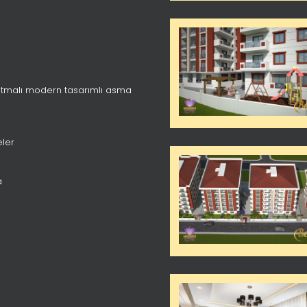
latmalı modern tasarımlı asma
eler
a